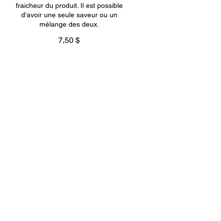
fraicheur du produit. Il est possible
d'avoir une seule saveur ou un
mélange des deux.
7,50 $
Beignes frais traditionnels nature
Boite de 12 unités - Notre recette
traditionnelle saura charmer les
amateurs de pâtisserie à l'ancienne.
fabriqué au dernier moment pour
garder la fraicheur du produit. Il est
possible d'avoir une seule saveur ou
un mélange des deux.
15 $
Beignes frais au sucre cannelle
Boite de 6 unités - Notre recette